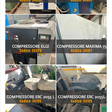
Codice: 34691
Codice: 34667
SILENZIATO FIAC AIRBLOK
ESSICATORE
152BD
COMPRESSORE ELGI
COMPRESSORE MAXIMA 75
Codice: 34270
Codice: 34197
COMPRESSORE ERC 2055 L
COMPRESSORE ERC 2055L
Codice: 34196
Codice: 34195