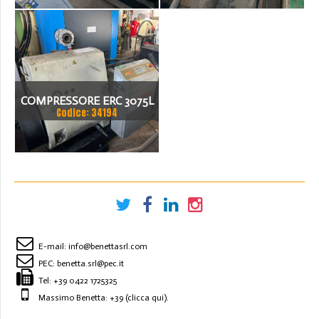
COMPRESSORE ERC 3075L
Codice: 34194
E-mail:
info@benettasrl.com
PEC:
benetta.srl@pec.it
Tel:
+39 0422 1725325
Massimo Benetta: +39
(clicca qui)
.