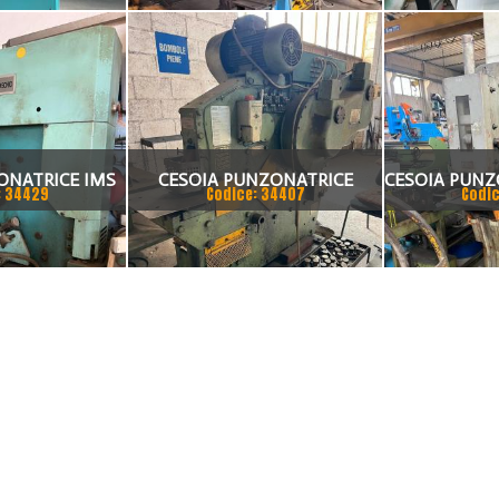
ONATRICE IMS
CESOIA PUNZONATRICE
CESOIA PUNZ
: 34429
Codice: 34407
Codic
UNIVERSALCESOIA
MECCANIC
PUNZONATRICE UNIVERSALE
OMERA 0M 13 45SCE