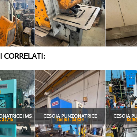
 CORRELATI:
ONATRICE IMS
CESOIA PUNZONATRICE
CESOIA P
: 34715
Codice: 34639
Codi
6 VA
UNIVERSALE OMERA 80 TON
UNIVER