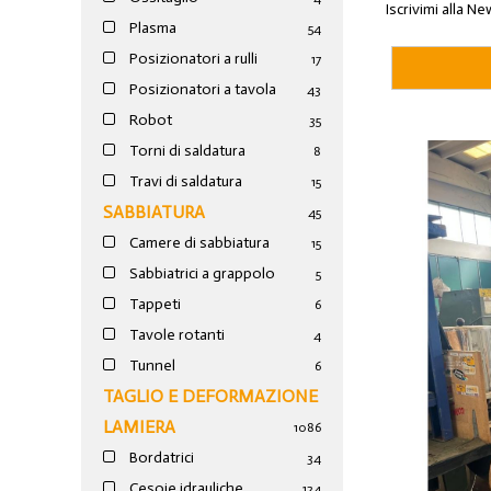
Iscrivimi alla Ne
Plasma
54
Posizionatori a rulli
17
Posizionatori a tavola
43
Robot
35
Torni di saldatura
8
Travi di saldatura
15
SABBIATURA
45
Camere di sabbiatura
15
Sabbiatrici a grappolo
5
Tappeti
6
Tavole rotanti
4
Tunnel
6
TAGLIO E DEFORMAZIONE
LAMIERA
1086
Bordatrici
34
Cesoie idrauliche
124