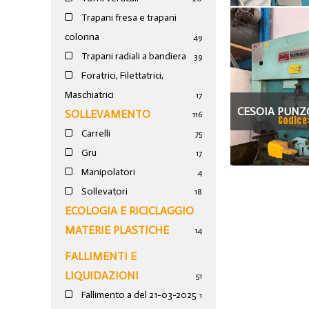
Trapani fresa e trapani
colonna
49
Trapani radiali a bandiera
39
Foratrici, Filettatrici,
Maschiatrici
17
CESOIA PUNZ
SOLLEVAMENTO
116
Codice
Carrelli
75
Gru
17
Manipolatori
4
Sollevatori
18
ECOLOGIA E RICICLAGGIO
MATERIE PLASTICHE
14
FALLIMENTI E
LIQUIDAZIONI
51
Fallimento a del 21-03-2025
1