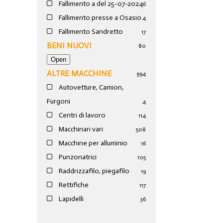
Fallimento a del 25-07-2024
6
Fallimento presse a Osasio
4
Fallimento Sandretto
17
BENI NUOVI
80
ALTRE MACCHINE
994
Autovetture, Camion,
Furgoni
4
Centri di lavoro
114
Macchinari vari
508
Macchine per alluminio
16
Punzonatrici
105
Raddrizzafilo, piegafilo
19
Rettifiche
117
Lapidelli
36