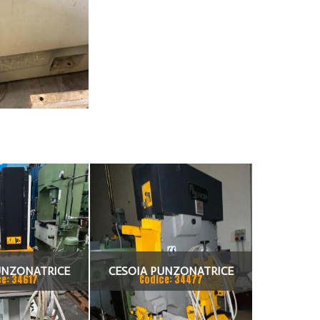
UNZONATRICE
CESOIA PUNZONATRICE
ce: 34617
Codice: 34477
SALE FICEP
UNIVERSALE FICEP