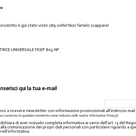
 prodotto è già stato visto 289 volte! Non fartelo scappare!
RICE UNIVERSALE FICEP 805 NP
inserisci qui la tua e-mail
nso a ricevere newsletter con informazioni promozionali all'indirizzo mai
:
tuo consenso in qualsiasi momento come indicato nella nostra informativa Privacy)
o dichiara di aver ricevuto completa informativa ai sensi dell'art. 13 del 
lla comunicazione dei propri dati personali con particolare riguardo a quelli c
 nell'informativa.