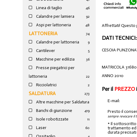
Linea di taglio
46
Calandre per lamiera
92
Aspi per lattoneria
Affrettati! Questo
48
LATTONERIA
74
DATI TECNICI:
Calandre per lattoneria
9
CESOIA PUNZONAT
Cantilever
5
Macchine per edilizia
36
MATRICOLA 31680
Presse piegatrici per
ANNO 2010
lattoneria
22
Ricciolatrici
2
Per il
PREZZO
SALDATURA
273
E-mail:
Altre macchine per Saldatura
Banchi di giunzione
4
19
Presto il conse
sempre revocare il 
Isole robotizzate
11
* Il sottoscritt
Laser
trattamento ed a
60
durata precisati
Ossitaglio
4