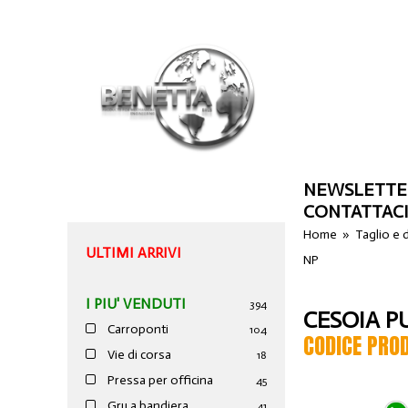
NEWSLETTE
CONTATTAC
Home
»
Taglio e
ULTIMI ARRIVI
NP
I PIU' VENDUTI
394
CESOIA P
Carroponti
104
CODICE PRO
Vie di corsa
18
Pressa per officina
45
Gru a bandiera
41