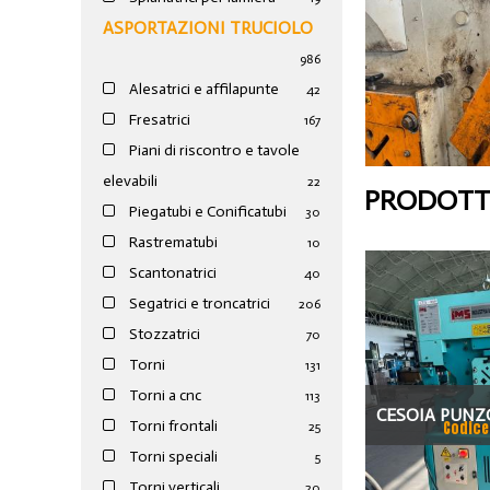
ASPORTAZIONI TRUCIOLO
986
Alesatrici e affilapunte
42
Fresatrici
167
Piani di riscontro e tavole
elevabili
22
PRODOTTI
Piegatubi e Conificatubi
30
Rastrematubi
10
Scantonatrici
40
Segatrici e troncatrici
206
Stozzatrici
70
Torni
131
Torni a cnc
113
CESOIA PUNZ
Torni frontali
Codice
25
HY 3
Torni speciali
5
Torni verticali
20