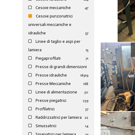
Cesoie meccaniche
47
Cesoie punzonatrici
universali meccaniche e
idrauliche
57
Linee di taglio e aspi per
lamiera
15
Piegaprofilati
71
Presse di grandi dimensioni
Presse idrauliche
189
19
Presse Meccaniche
168
Linee di alimentazione
30
Presse piegatrici
239
Profilatrici
37
Raddrizzatrici per lamiera
22
Smussatrici
14
Spianatrici per lamiera
19