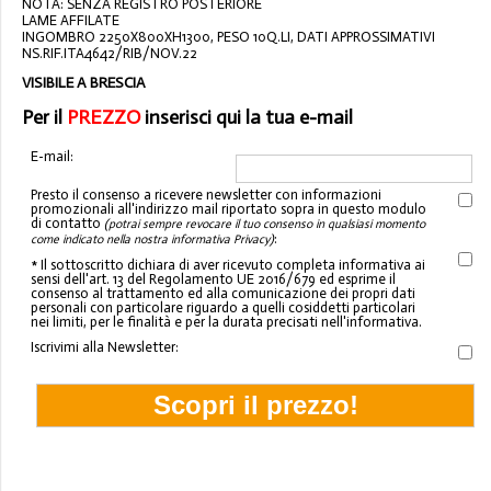
NOTA: SENZA REGISTRO POSTERIORE
LAME AFFILATE
INGOMBRO 2250X800XH1300, PESO 10Q.LI, DATI APPROSSIMATIVI
NS.RIF.ITA4642/RIB/NOV.22
VISIBILE A BRESCIA
Per il
PREZZO
inserisci qui la tua e-mail
E-mail:
Presto il consenso a ricevere newsletter con informazioni
promozionali all'indirizzo mail riportato sopra in questo modulo
di contatto
(potrai sempre revocare il tuo consenso in qualsiasi momento
:
come indicato nella nostra informativa Privacy)
* Il sottoscritto dichiara di aver ricevuto completa informativa ai
sensi dell'art. 13 del Regolamento UE 2016/679 ed esprime il
consenso al trattamento ed alla comunicazione dei propri dati
personali con particolare riguardo a quelli cosiddetti particolari
nei limiti, per le finalità e per la durata precisati nell'informativa.
Iscrivimi alla Newsletter: