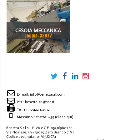
CESOIA MECCANICA
Codice: 33977
RIBOLDI 3000 X 3MM
E-mail:
info@benettasrl.com
PEC:
benetta.srl@pec.it
Tel:
+39 0422 1725325
Massimo Benetta: +39
(clicca qui)
.
Benetta S.r.l.s - P.IVA e C.F: 05276980264
Via Noalese, 39 - 31059 Zero Branco (TV)
Codice destinatario: M5UXCR1