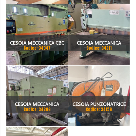
UNIVERSALE
CESOIA MECCANICA CBC
CESOIA MECCANICA
Codice: 34347
Codice: 34311
SN/2
COLGAR C205
CESOIA MECCANICA
CESOIA PUNZONATRICE
Codice: 34206
Codice: 34156
OMAGATTI 1500 X 16 MM.
UNIVERSALE MECCANICA
OMERA IRON WORKER