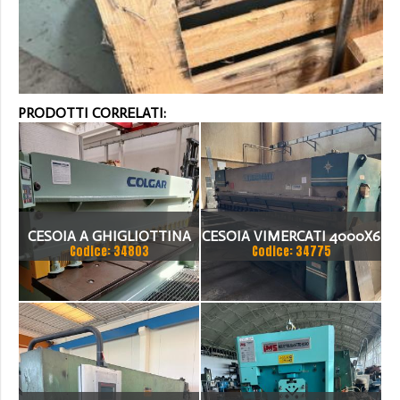
PRODOTTI CORRELATI:
CESOIA A GHIGLIOTTINA
CESOIA VIMERCATI 4000X6
Codice: 34803
Codice: 34775
COLGAR IDRAULICA CM
3006