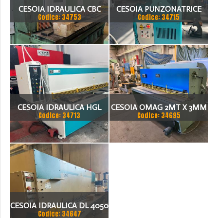
CESOIA IDRAULICA CBC
CESOIA PUNZONATRICE
Codice: 34753
Codice: 34715
3050X6
IMS HY 36 VA
CESOIA IDRAULICA HGL
CESOIA OMAG 2MT X 3MM
Codice: 34713
Codice: 34695
3100 X 8MM
REVISIONATA
CESOIA IDRAULICA DL 4050
Codice: 34647