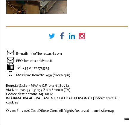
X4X200
E-mail:
info@benettasrl.com
PEC:
benetta.srl@pec.it
Tel:
+39 0422 1725325
Massimo Benetta: +39
(clicca qui)
.
Benetta S.r.l.s - P.IVA e C.F: 05276980264
Via Noalese, 39 - 31059 Zero Branco (TV)
Codice destinatario: M5UXCR1
INFORMATIVA AL TRATTAMENTO DEI DATI PERSONALI
|
Informativa sui
cookies
© 2008 - 2026
CoseDiRete.Com
. All Rights Reserved -
xml sitemap