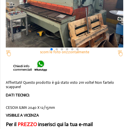
scorri le foto orizzontalmente
Affrettati! Questo prodotto è già stato visto 2111 volte! Non fartelo
scappare!
DATI TECNICI:
CESOIA ILMA 2040 X 12/15mm
VISIBILE A VICENZA
Per il
PREZZO
inserisci qui la tua e-mail