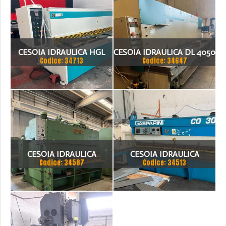
CESOIA IDRAULICA HGL
CESOIA IDRAULICA DL 4050
Codice: 34713
Codice: 34647
3100 X 8MM
X4X200
CESOIA IDRAULICA
CESOIA IDRAULICA
Codice: 34587
Codice: 34513
BARIOLA 3050 X 20
GASPARINI CO 3006