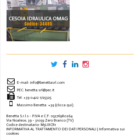
CESOIA IDRAULICA OMAG
Codice: 34485
2000 X 6 MM
E-mail:
info@benettasrl.com
PEC:
benetta.srl@pec.it
Tel:
+39 0422 1725325
Massimo Benetta: +39
(clicca qui)
.
Benetta S.r.l.s - P.IVA e C.F: 05276980264
Via Noalese, 39 - 31059 Zero Branco (TV)
Codice destinatario: M5UXCR1
INFORMATIVA AL TRATTAMENTO DEI DATI PERSONALI
|
Informativa sui
cookies