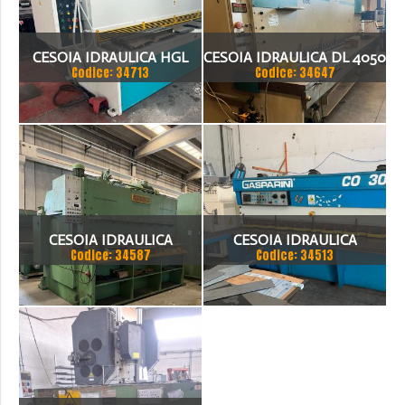
CESOIA IDRAULICA HGL
CESOIA IDRAULICA DL 4050
Codice: 34713
Codice: 34647
3100 X 8MM
X4X200
CESOIA IDRAULICA
CESOIA IDRAULICA
Codice: 34587
Codice: 34513
BARIOLA 3050 X 20
GASPARINI CO 3006