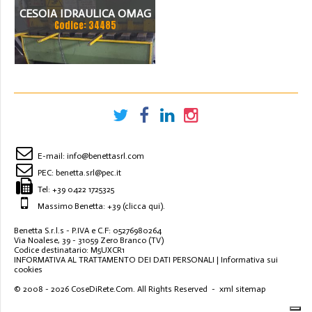
CESOIA IDRAULICA OMAG
Codice: 34485
2000 X 6 MM
E-mail:
info@benettasrl.com
PEC:
benetta.srl@pec.it
Tel:
+39 0422 1725325
Massimo Benetta: +39
(clicca qui)
.
Benetta S.r.l.s - P.IVA e C.F: 05276980264
Via Noalese, 39 - 31059 Zero Branco (TV)
Codice destinatario: M5UXCR1
INFORMATIVA AL TRATTAMENTO DEI DATI PERSONALI
|
Informativa sui
cookies
© 2008 - 2026
CoseDiRete.Com
. All Rights Reserved -
xml sitemap