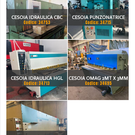
CESOIA IDRAULICA CBC
CESOIA PUNZONATRICE
Codice: 34753
Codice: 34715
3050X6
IMS HY 36 VA
CESOIA IDRAULICA HGL
CESOIA OMAG 2MT X 3MM
Codice: 34713
Codice: 34695
3100 X 8MM
REVISIONATA