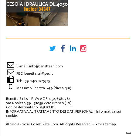
CESOIA IDRAULICA DL 4050
Codice: 34647
X4X200
E-mail:
info@benettasrl.com
PEC:
benetta.srl@pec.it
Tel:
+39 0422 1725325
Massimo Benetta: +39
(clicca qui)
.
Benetta S.r.l.s - P.IVA e C.F: 05276980264
Via Noalese, 39 - 31059 Zero Branco (TV)
Codice destinatario: M5UXCR1
INFORMATIVA AL TRATTAMENTO DEI DATI PERSONALI
|
Informativa sui
cookies
© 2008 - 2026
CoseDiRete.Com
. All Rights Reserved -
xml sitemap