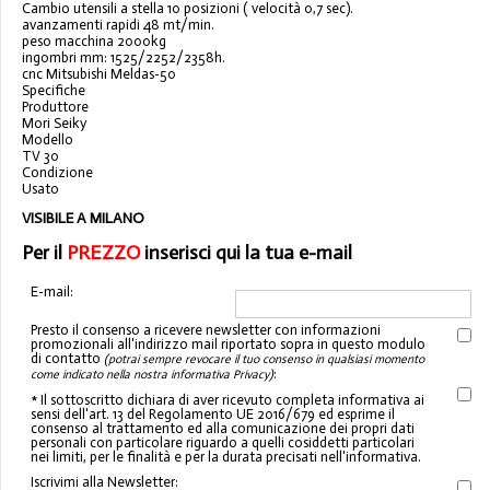
Cambio utensili a stella 10 posizioni ( velocità 0,7 sec).
avanzamenti rapidi 48 mt/min.
peso macchina 2000kg
ingombri mm: 1525/2252/2358h.
cnc Mitsubishi Meldas-50
Specifiche
Produttore
Mori Seiky
Modello
TV 30
Condizione
Usato
VISIBILE A MILANO
Per il
PREZZO
inserisci qui la tua e-mail
E-mail:
Presto il consenso a ricevere newsletter con informazioni
promozionali all'indirizzo mail riportato sopra in questo modulo
di contatto
(potrai sempre revocare il tuo consenso in qualsiasi momento
:
come indicato nella nostra informativa Privacy)
* Il sottoscritto dichiara di aver ricevuto completa informativa ai
sensi dell'art. 13 del Regolamento UE 2016/679 ed esprime il
consenso al trattamento ed alla comunicazione dei propri dati
personali con particolare riguardo a quelli cosiddetti particolari
nei limiti, per le finalità e per la durata precisati nell'informativa.
Iscrivimi alla Newsletter: