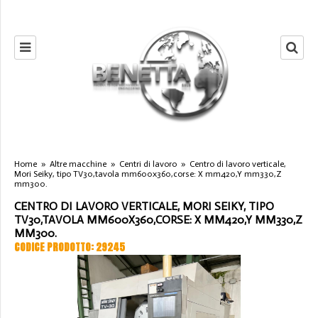
Home
»
Altre macchine
»
Centri di lavoro
»
Centro di lavoro verticale,
Mori Seiky, tipo TV30,tavola mm600x360,corse: X mm420,Y mm330,Z
mm300.
CENTRO DI LAVORO VERTICALE, MORI SEIKY, TIPO
TV30,TAVOLA MM600X360,CORSE: X MM420,Y MM330,Z
MM300.
CODICE PRODOTTO: 29245