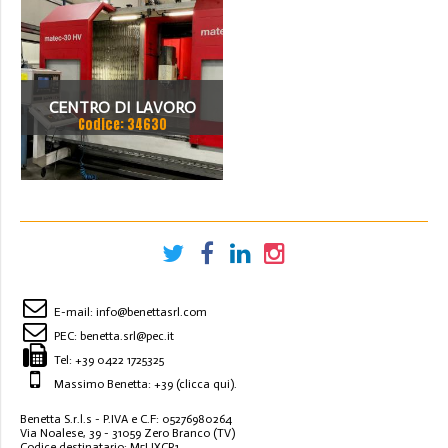
CENTRO DI LAVORO
Codice: 34630
MATEC 30 HV
E-mail:
info@benettasrl.com
PEC:
benetta.srl@pec.it
Tel:
+39 0422 1725325
Massimo Benetta: +39
(clicca qui)
.
Benetta S.r.l.s - P.IVA e C.F: 05276980264
Via Noalese, 39 - 31059 Zero Branco (TV)
Codice destinatario: M5UXCR1