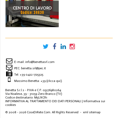
CENTRO DI LAVORO
Codice: 34630
MATEC 30 HV
E-mail:
info@benettasrl.com
PEC:
benetta.srl@pec.it
Tel:
+39 0422 1725325
Massimo Benetta: +39
(clicca qui)
.
Benetta S.r.l.s - P.IVA e C.F: 05276980264
Via Noalese, 39 - 31059 Zero Branco (TV)
Codice destinatario: M5UXCR1
INFORMATIVA AL TRATTAMENTO DEI DATI PERSONALI
|
Informativa sui
cookies
© 2008 - 2026
CoseDiRete.Com
. All Rights Reserved -
xml sitemap