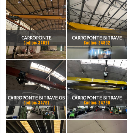
CARROPONTE
CARROPONTE BITRAVE
Codice: 34821
Codice: 34802
MONOTRAVE DEMAG 5
MELONI 10 TON
TON SCARTAMENTO 16190
SCARTAMENTO 18875 MM
MM
ANNO 1980
CARROPONTE BITRAVE GB
CARROPONTE BITRAVE
Codice: 34791
Codice: 34790
8 TON SCARTAMENTO
MARTE 20 TON
17000 MM
SCARTAMENTO 17000 MM
ANNO 1997