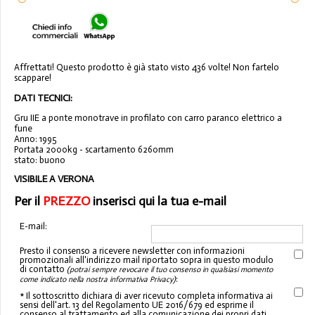
Affrettati! Questo prodotto è già stato visto 436 volte! Non fartelo
scappare!
DATI TECNICI:
Gru IIE a ponte monotrave in profilato con carro paranco elettrico a
fune
Anno: 1995
Portata 2000kg - scartamento 6260mm
stato: buono
VISIBILE A VERONA
Per il
PREZZO
inserisci qui la tua e-mail
E-mail:
Presto il consenso a ricevere newsletter con informazioni
promozionali all'indirizzo mail riportato sopra in questo modulo
di contatto
(potrai sempre revocare il tuo consenso in qualsiasi momento
:
come indicato nella nostra informativa Privacy)
* Il sottoscritto dichiara di aver ricevuto completa informativa ai
sensi dell'art. 13 del Regolamento UE 2016/679 ed esprime il
consenso al trattamento ed alla comunicazione dei propri dati