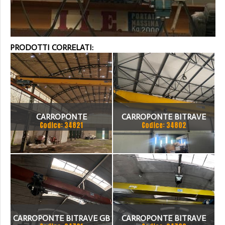
PRODOTTI CORRELATI:
CARROPONTE
CARROPONTE BITRAVE
Codice: 34821
Codice: 34802
MONOTRAVE DEMAG 5
MELONI 10 TON
TON SCARTAMENTO 16190
SCARTAMENTO 18875 MM
MM
ANNO 1980
CARROPONTE BITRAVE GB
CARROPONTE BITRAVE