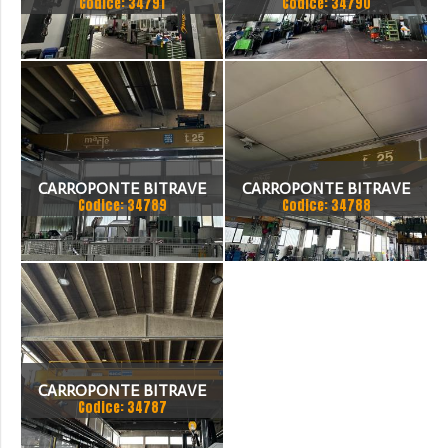
Codice: 34791
Codice: 34790
8 TON SCARTAMENTO
MARTE 20 TON
17000 MM
SCARTAMENTO 17000 MM
ANNO 1997
CARROPONTE BITRAVE
CARROPONTE BITRAVE
Codice: 34789
Codice: 34788
MARTE 25 TON
MARTE 25 TON
SCARTAMENTO 16000 MM
SCARTAMENTO 14000 MM
CARROPONTE BITRAVE
Codice: 34787
SICC 30 TON