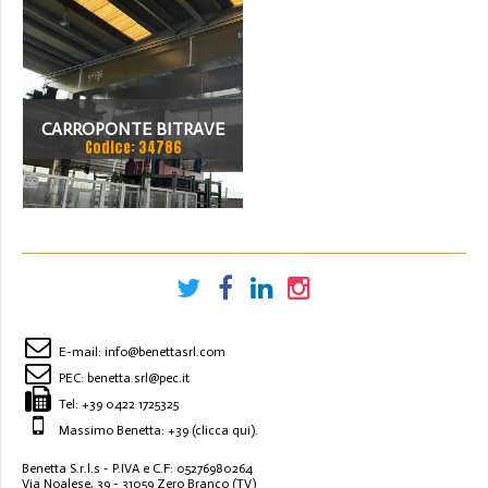
ANNO 2015
CARROPONTE BITRAVE
Codice: 34786
MARTE 50 TON
SCARTAMETO 16000 MM
ANNO 1997
E-mail:
info@benettasrl.com
PEC:
benetta.srl@pec.it
Tel:
+39 0422 1725325
Massimo Benetta: +39
(clicca qui)
.
Benetta S.r.l.s - P.IVA e C.F: 05276980264
Via Noalese, 39 - 31059 Zero Branco (TV)