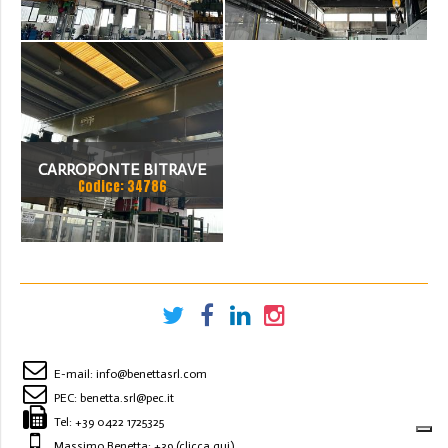
MARTE 25 TON
SICC 30 TON
SCARTAMENTO 14000 MM
SCARTAMENTO 14000 MM
ANNO 2015
CARROPONTE BITRAVE
Codice: 34786
MARTE 50 TON
SCARTAMETO 16000 MM
ANNO 1997
E-mail:
info@benettasrl.com
PEC:
benetta.srl@pec.it
Tel:
+39 0422 1725325
Massimo Benetta: +39
(clicca qui)
.