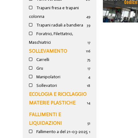
Codice
Trapani fresa e trapani
25 TON SCART
colonna
49
M
Trapani radiali a bandiera
39
Foratrici, Filettatrici,
Maschiatrici
17
SOLLEVAMENTO
116
Carrelli
75
Gru
17
Manipolatori
4
Sollevatori
18
ECOLOGIA E RICICLAGGIO
MATERIE PLASTICHE
14
FALLIMENTI E
LIQUIDAZIONI
51
Fallimento a del 21-03-2025
1