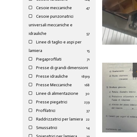
Cesoie meccaniche
47
Cesoie punzonatrici
universali meccaniche e
idrauliche
57
Linee di taglio e aspi per
lamiera
15
Piegaprofilati
71
Presse di grandi dimensioni
Presse idrauliche
189
19
Presse Meccaniche
168
Linee di alimentazione
30
Presse piegatrici
239
Profilatrici
37
Raddrizzatrici per lamiera
22
Smussatrici
14
Spianatrici per lamiera
19