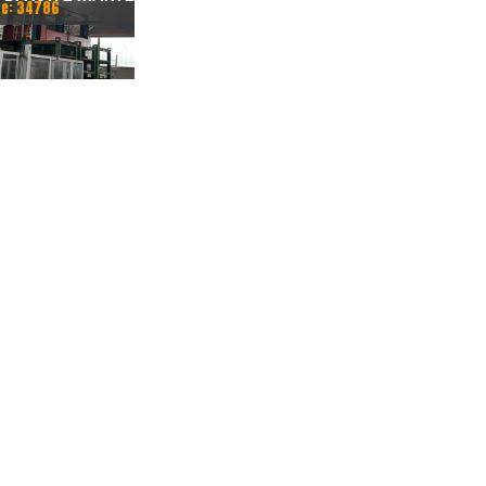
e: 34786
RTAMETO 16000
NNO 1997