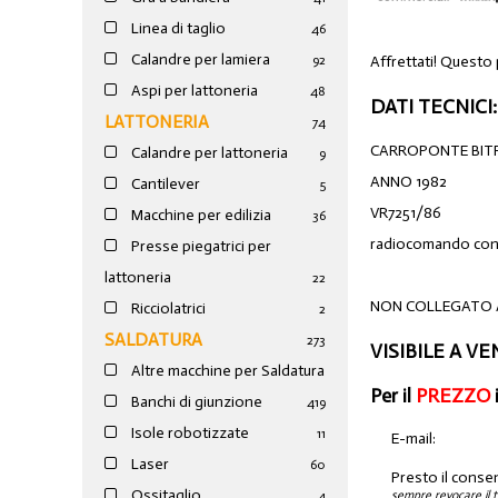
Linea di taglio
46
Calandre per lamiera
Affrettati! Questo
92
Aspi per lattoneria
48
DATI TECNICI:
LATTONERIA
74
CARROPONTE BIT
Calandre per lattoneria
9
ANNO 1982
Cantilever
5
VR7251/86
Macchine per edilizia
36
radiocomando con 
Presse piegatrici per
lattoneria
22
NON COLLEGATO 
Ricciolatrici
2
SALDATURA
273
VISIBILE A V
Altre macchine per Saldatura
Per il
PREZZO
Banchi di giunzione
4
19
Isole robotizzate
11
E-mail:
Laser
60
Presto il conse
Ossitaglio
sempre revocare il 
4