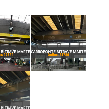
 BITRAVE MARTE
CARROPONTE BITRAVE MARTE
e: 34790
Codice: 34789
RTAMENTO 17000
25 TON SCARTAMENTO 16000
NNO 1997
MM
 BITRAVE MARTE