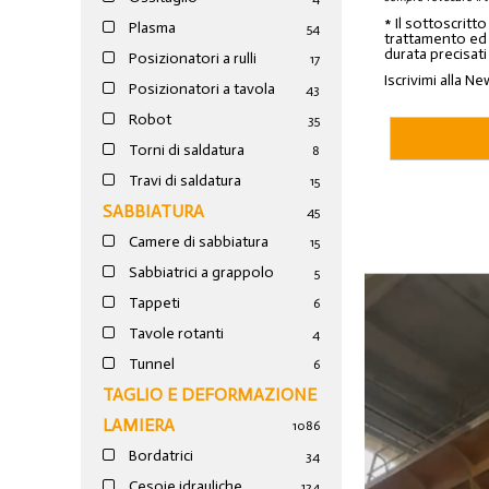
* Il sottoscritt
Plasma
54
trattamento ed a
durata precisati
Posizionatori a rulli
17
Iscrivimi alla Ne
Posizionatori a tavola
43
Robot
35
Torni di saldatura
8
Travi di saldatura
15
SABBIATURA
45
Camere di sabbiatura
15
Sabbiatrici a grappolo
5
Tappeti
6
Tavole rotanti
4
Tunnel
6
TAGLIO E DEFORMAZIONE
LAMIERA
1086
Bordatrici
34
Cesoie idrauliche
124