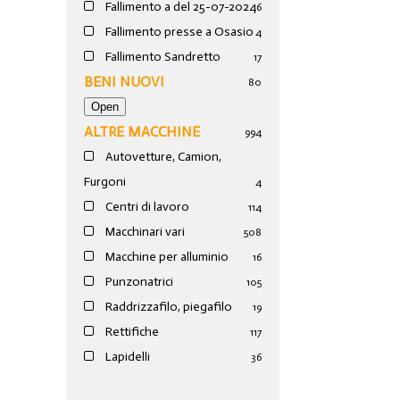
Fallimento a del 25-07-2024
6
Fallimento presse a Osasio
4
Fallimento Sandretto
17
BENI NUOVI
80
ALTRE MACCHINE
994
Autovetture, Camion,
Furgoni
4
Centri di lavoro
114
Macchinari vari
508
Macchine per alluminio
16
Punzonatrici
105
Raddrizzafilo, piegafilo
19
Rettifiche
117
Lapidelli
36