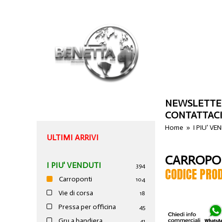
NEWSLETTE
CONTATTAC
Home
»
I PIU' VE
ULTIMI ARRIVI
CARROPON
I PIU' VENDUTI
394
CODICE PRO
Carroponti
104
Vie di corsa
18
Pressa per officina
45
Gru a bandiera
41