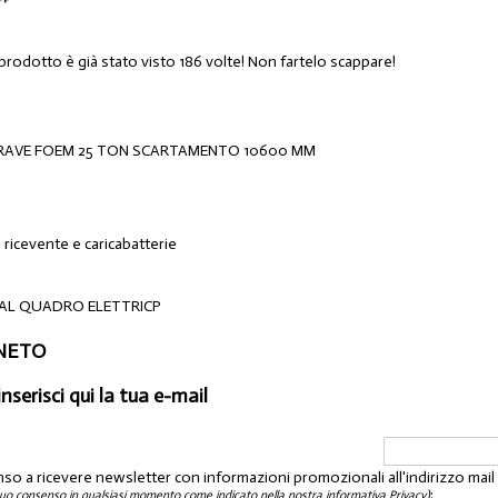
 prodotto è già stato visto 186 volte! Non fartelo scappare!
RAVE FOEM 25 TON SCARTAMENTO 10600 MM
ricevente e caricabatterie
AL QUADRO ELETTRICP
ENETO
inserisci qui la tua e-mail
nso a ricevere newsletter con informazioni promozionali all'indirizzo mai
:
tuo consenso in qualsiasi momento come indicato nella nostra informativa Privacy)