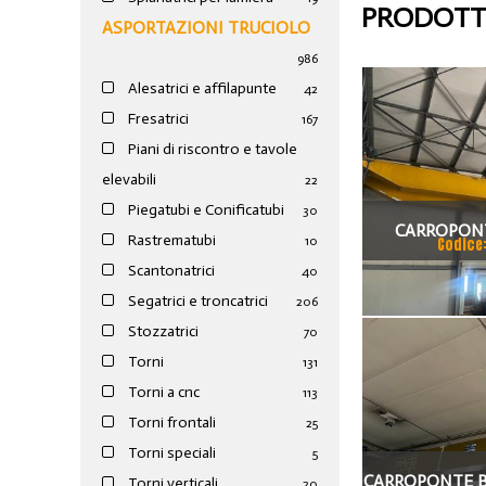
PRODOTTI
ASPORTAZIONI TRUCIOLO
986
Alesatrici e affilapunte
42
Fresatrici
167
Piani di riscontro e tavole
elevabili
22
Piegatubi e Conificatubi
30
CARROPONT
Rastrematubi
10
Codice
MELONI
Scantonatrici
40
Segatrici e troncatrici
206
SCARTAMENT
Stozzatrici
70
ANNO
Torni
131
Torni a cnc
113
Torni frontali
25
Torni speciali
5
CARROPONTE B
Torni verticali
20