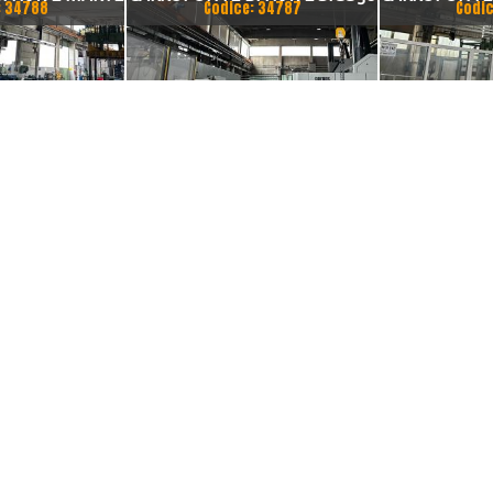
: 34788
Codice: 34787
Codic
AMENTO 14000
TON SCARTAMENTO 14000
50 TON SCA
M
MM ANNO 2015
MM A