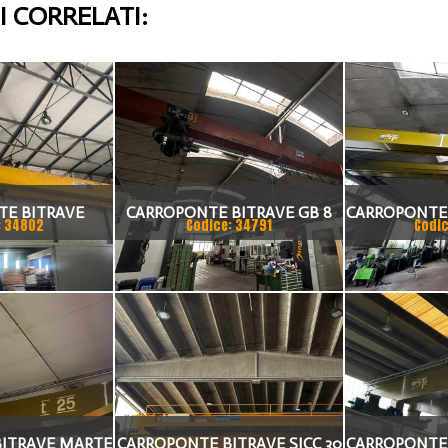
 CORRELATI:
E BITRAVE
CARROPONTE BITRAVE GB 8
CARROPONTE
: 34802
Codice: 34791
Codic
 10 TON
TON SCARTAMENTO 17000
20 TON SCA
O 18875 MM
MM
MM A
 1980
ITRAVE MARTE
CARROPONTE BITRAVE SICC 30
CARROPONTE