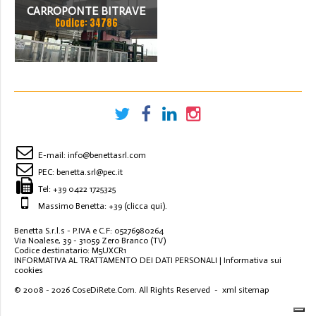
CARROPONTE BITRAVE
Codice: 34786
MARTE 50 TON
SCARTAMETO 16000 MM
ANNO 1997
E-mail:
info@benettasrl.com
PEC:
benetta.srl@pec.it
Tel:
+39 0422 1725325
Massimo Benetta: +39
(clicca qui)
.
Benetta S.r.l.s - P.IVA e C.F: 05276980264
Via Noalese, 39 - 31059 Zero Branco (TV)
Codice destinatario: M5UXCR1
INFORMATIVA AL TRATTAMENTO DEI DATI PERSONALI
|
Informativa sui
cookies
© 2008 - 2026
CoseDiRete.Com
. All Rights Reserved -
xml sitemap