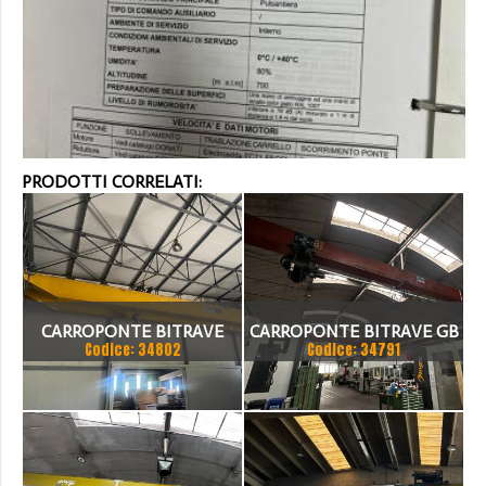
PRODOTTI CORRELATI:
CARROPONTE BITRAVE
CARROPONTE BITRAVE GB
Codice: 34802
Codice: 34791
MELONI 10 TON
8 TON SCARTAMENTO
SCARTAMENTO 18875 MM
17000 MM
ANNO 1980