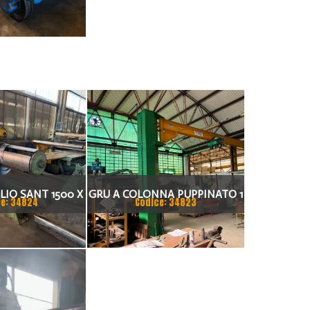
LIO SANT 1500 X
GRU A COLONNA PUPPINATO 1
e: 34824
Codice: 34823
 MM
TON