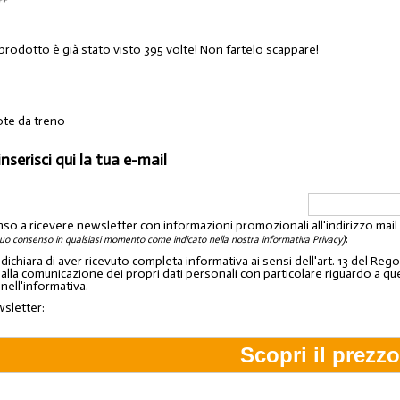
 prodotto è già stato visto 395 volte! Non fartelo scappare!
uote da treno
inserisci qui la tua e-mail
nso a ricevere newsletter con informazioni promozionali all'indirizzo mai
:
tuo consenso in qualsiasi momento come indicato nella nostra informativa Privacy)
o dichiara di aver ricevuto completa informativa ai sensi dell'art. 13 del 
lla comunicazione dei propri dati personali con particolare riguardo a quelli c
 nell'informativa.
wsletter: