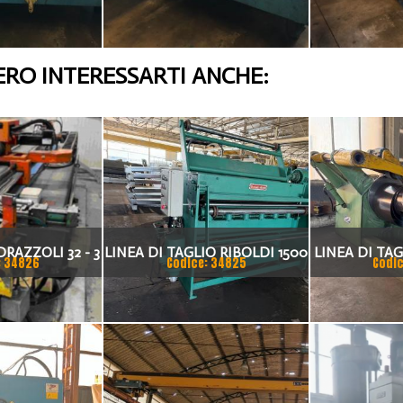
RO INTERESSARTI ANCHE:
RAZZOLI 32 - 3
LINEA DI TAGLIO RIBOLDI 1500
LINEA DI TAG
: 34826
Codice: 34825
Codic
 CNC
X 2MM
3