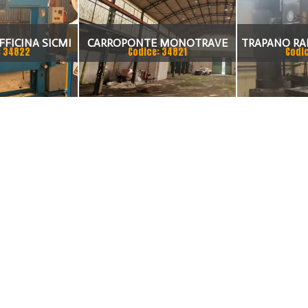
FFICINA SICMI
CARROPONTE MONOTRAVE
TRAPANO RA
: 34822
Codice: 34821
Codi
 TON
DEMAG 5 TON SCARTAMENTO
3000 MM.
16190 MM