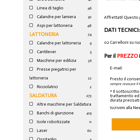
Linea di taglio
46
Calandre per lamiera
Affrettati! Questo
92
Aspi per lattoneria
48
DATI TECNICI:
LATTONERIA
74
02 Carrelloni su r
Calandre per lattoneria
9
Cantilever
5
Per il
PREZZO
Macchine per edilizia
36
E-mail:
Presse piegatrici per
lattoneria
22
Presto il conse
sempre revocare il 
Ricciolatrici
2
* Il sottoscritt
SALDATURA
trattamento ed a
273
durata precisati
Altre macchine per Saldatura
Iscrivimi alla Ne
Banchi di giunzione
4
19
Isole robotizzate
11
Laser
60
Ossitaglio
4