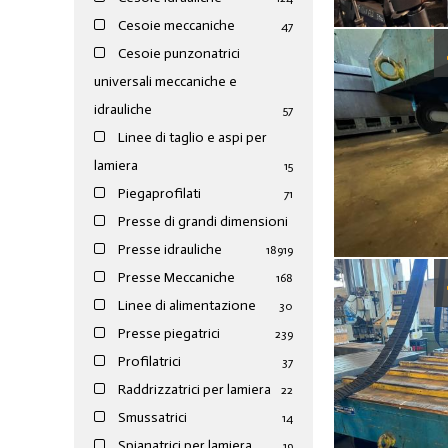
Cesoie meccaniche
47
Cesoie punzonatrici
universali meccaniche e
idrauliche
57
Linee di taglio e aspi per
lamiera
15
Piegaprofilati
71
Presse di grandi dimensioni
Presse idrauliche
189
19
Presse Meccaniche
168
Linee di alimentazione
30
Presse piegatrici
239
Profilatrici
37
Raddrizzatrici per lamiera
22
Smussatrici
14
Spianatrici per lamiera
19