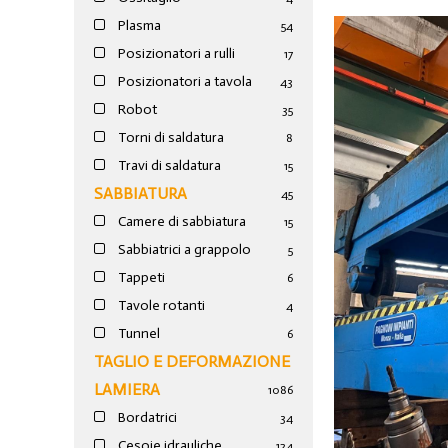
Plasma
54
Posizionatori a rulli
17
Posizionatori a tavola
43
Robot
35
Torni di saldatura
8
Travi di saldatura
15
SABBIATURA
45
Camere di sabbiatura
15
Sabbiatrici a grappolo
5
Tappeti
6
Tavole rotanti
4
Tunnel
6
TAGLIO E DEFORMAZIONE
LAMIERA
1086
Bordatrici
34
Cesoie idrauliche
124