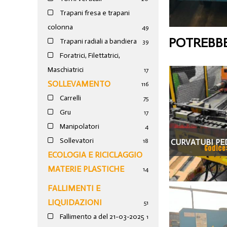
Trapani fresa e trapani
colonna
49
POTREBBE
Trapani radiali a bandiera
39
Foratrici, Filettatrici,
Maschiatrici
17
SOLLEVAMENTO
116
Carrelli
75
Gru
17
Manipolatori
4
Sollevatori
CURVATUBI PED
18
Codice
ECOLOGIA E RICICLAGGIO
ASSI
MATERIE PLASTICHE
14
FALLIMENTI E
LIQUIDAZIONI
51
Fallimento a del 21-03-2025
1