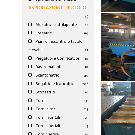
ASPORTAZIONI TRUCIOLO
986
Alesatrici e affilapunte
42
Fresatrici
167
Piani di riscontro e tavole
elevabili
22
Piegatubi e Conificatubi
30
Rastrematubi
10
Scantonatrici
40
Segatrici e troncatrici
206
Stozzatrici
70
Torni
131
Torni a cnc
113
Torni frontali
25
Torni speciali
5
Torni verticali
20