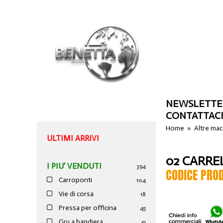
NEWSLETTE
CONTATTAC
Home
»
Altre ma
ULTIMI ARRIVI
02 CARRE
I PIU' VENDUTI
394
CODICE PRO
Carroponti
104
Vie di corsa
18
Pressa per officina
45
Gru a bandiera
41