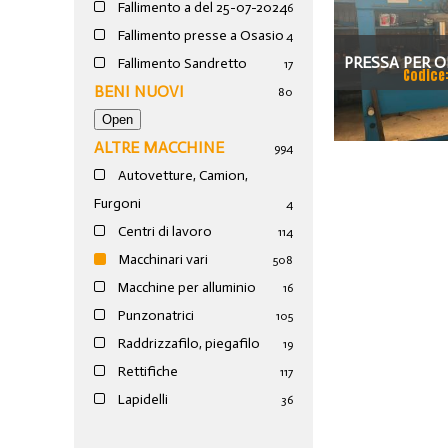
Fallimento a del 25-07-2024
6
Fallimento presse a Osasio
4
PRESSA PER O
Fallimento Sandretto
17
Codice
BENI NUOVI
80
100
ALTRE MACCHINE
994
Autovetture, Camion,
Furgoni
4
Centri di lavoro
114
Macchinari vari
508
Macchine per alluminio
16
Punzonatrici
105
Raddrizzafilo, piegafilo
19
Rettifiche
117
Lapidelli
36