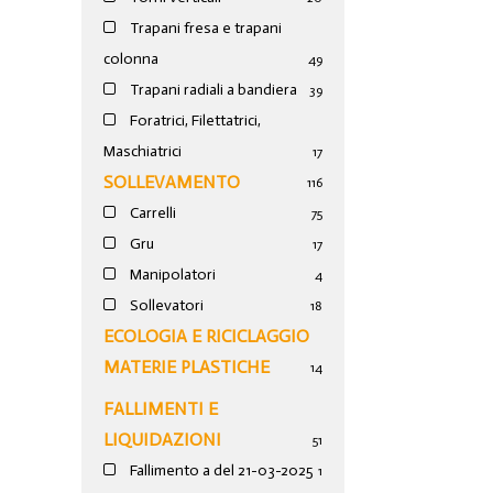
Trapani fresa e trapani
colonna
49
Trapani radiali a bandiera
39
Foratrici, Filettatrici,
Maschiatrici
17
SOLLEVAMENTO
116
Carrelli
75
Gru
17
Manipolatori
4
Sollevatori
18
ECOLOGIA E RICICLAGGIO
MATERIE PLASTICHE
14
FALLIMENTI E
LIQUIDAZIONI
51
Fallimento a del 21-03-2025
1