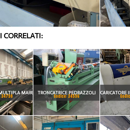
 CORRELATI:
MULTIPLA MAIR
TRONCATRICE PEDRAZZOLI
CARICATORE I
: 34798
Codice: 34596
Codic
N CARICATORE
SELF BROWN CARICATORE MT.
6, SCARICATORE MT. 3, 2 FERMI
BARRA, USATA