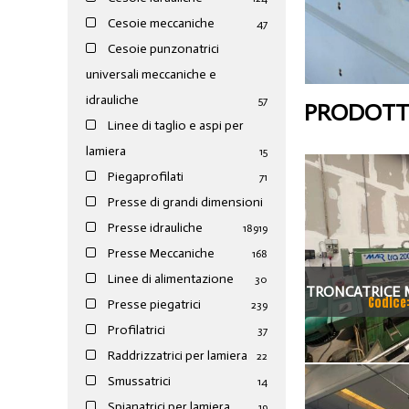
Cesoie meccaniche
47
Cesoie punzonatrici
universali meccaniche e
idrauliche
57
PRODOTTI
Linee di taglio e aspi per
lamiera
15
Piegaprofilati
71
Presse di grandi dimensioni
Presse idrauliche
189
19
Presse Meccaniche
168
Linee di alimentazione
30
TRONCATRICE 
Codice
Presse piegatrici
239
TRA 2000 CO
Profilatrici
37
Raddrizzatrici per lamiera
22
Smussatrici
14
Spianatrici per lamiera
19