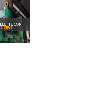
ILLETTE CON
ce: 31878
CV 70 ANNO 1987
FERRO PIATTO