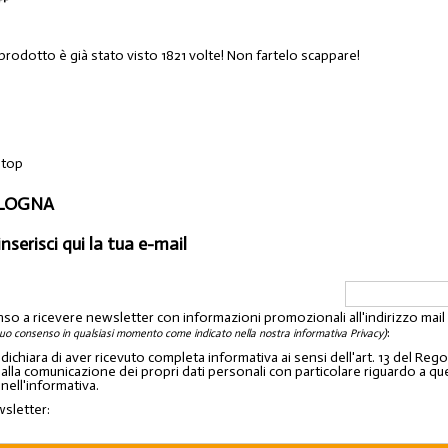
prodotto è già stato visto 1821 volte! Non fartelo scappare!
 top
OLOGNA
inserisci qui la tua e-mail
nso a ricevere newsletter con informazioni promozionali all'indirizzo mai
:
tuo consenso in qualsiasi momento come indicato nella nostra informativa Privacy)
o dichiara di aver ricevuto completa informativa ai sensi dell'art. 13 del 
lla comunicazione dei propri dati personali con particolare riguardo a quelli c
 nell'informativa.
wsletter: