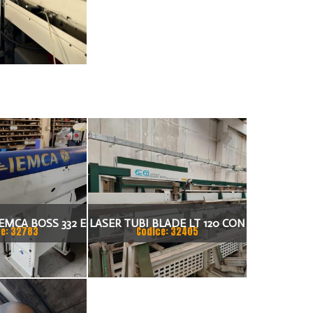
EMCA BOSS 332 E
LASER TUBI BLADE LT 120 CON
e: 32783
Codice: 32405
32 L
CARICATORE