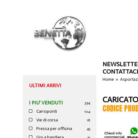
NEWSLETTE
CONTATTAC
Home
»
Asportazi
ULTIMI ARRIVI
CARICATO
I PIU' VENDUTI
394
CODICE PRO
Carroponti
104
Vie di corsa
18
Pressa per officina
45
Gru a bandiera
41