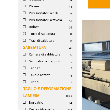
Plasma
54
Posizionatori a rulli
17
Posizionatori a tavola
43
Robot
35
Torni di saldatura
8
Travi di saldatura
15
SABBIATURA
45
Camere di sabbiatura
15
Sabbiatrici a grappolo
5
Tappeti
6
Tavole rotanti
4
Tunnel
6
TAGLIO E DEFORMAZIONE
LAMIERA
1086
Bordatrici
34
Cesoie idrauliche
124