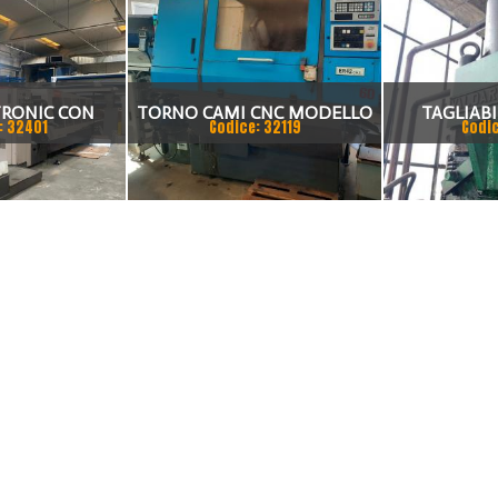
TRONIC CON
TORNO CAMI CNC MODELLO
TAGLIAB
: 32401
Codice: 32119
Codi
E MODELLO
TACN DEL 2002 + CARICATORE
CARICATORE 
D 3015
170 X 20 