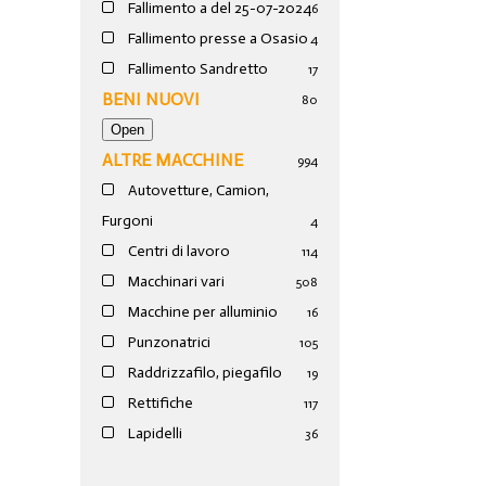
Fallimento a del 25-07-2024
6
Fallimento presse a Osasio
4
Fallimento Sandretto
17
BENI NUOVI
80
ALTRE MACCHINE
994
Autovetture, Camion,
Furgoni
4
Centri di lavoro
114
Macchinari vari
508
Macchine per alluminio
16
Punzonatrici
105
Raddrizzafilo, piegafilo
19
Rettifiche
117
Lapidelli
36