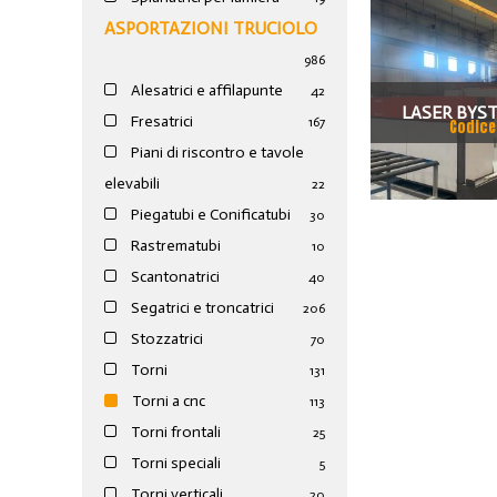
ASPORTAZIONI TRUCIOLO
986
Alesatrici e affilapunte
42
LASER BYS
Fresatrici
167
Codice
CARICATOR
Piani di riscontro e tavole
elevabili
22
BYSPEE
Piegatubi e Conificatubi
30
Rastrematubi
10
Scantonatrici
40
Segatrici e troncatrici
206
Stozzatrici
70
Torni
131
Torni a cnc
113
Torni frontali
25
Torni speciali
5
Torni verticali
20