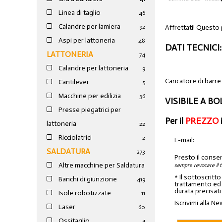
Linea di taglio
46
Calandre per lamiera
Affrettati! Questo 
92
Aspi per lattoneria
48
DATI TECNICI:
LATTONERIA
74
Calandre per lattoneria
9
Caricatore di barre
Cantilever
5
Macchine per edilizia
36
VISIBILE A B
Presse piegatrici per
Per il
PREZZO
lattoneria
22
Ricciolatrici
2
E-mail:
SALDATURA
273
Presto il conse
Altre macchine per Saldatura
sempre revocare il 
* Il sottoscritt
Banchi di giunzione
4
19
trattamento ed a
durata precisati
Isole robotizzate
11
Iscrivimi alla Ne
Laser
60
Ossitaglio
4