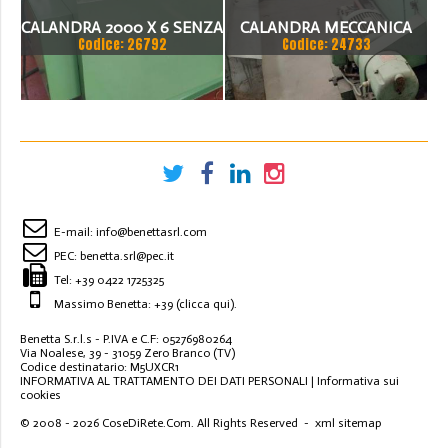
CALANDRA 2000 X 6 SENZA
CALANDRA MECCANICA
Codice: 26792
Codice: 24733
INVITO MECCANICA
500MM
E-mail:
info@benettasrl.com
PEC:
benetta.srl@pec.it
Tel:
+39 0422 1725325
Massimo Benetta: +39
(clicca qui)
.
Benetta S.r.l.s - P.IVA e C.F: 05276980264
Via Noalese, 39 - 31059 Zero Branco (TV)
Codice destinatario: M5UXCR1
INFORMATIVA AL TRATTAMENTO DEI DATI PERSONALI
|
Informativa sui
cookies
© 2008 - 2026
CoseDiRete.Com
. All Rights Reserved -
xml sitemap