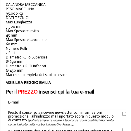
CALANDRA MECCANICA
PESO MACCHINA
95.000 Kg
DATI TECNICI
Max Lunghezza
3.500 mm
Max Spessore Invito
45 mm
Max Spessore Lavorabile
60 mm
Numero Rulli
3 Rulli
Diametro Rullo Superiore
Ø 690 mm
Diametro 2 Rulli Inferiori
Ø 450 mm
Macchina completa dei suoi accessori
VISIBILE A REGGIO EMILIA
Per il
PREZZO
inserisci qui la tua e-mail
E-mail:
Presto il consenso a ricevere newsletter con informazioni
promozionali all'indirizzo mail riportato sopra in questo modulo
di contatto
(potrai sempre revocare il tuo consenso in qualsiasi momento
:
come indicato nella nostra informativa Privacy)