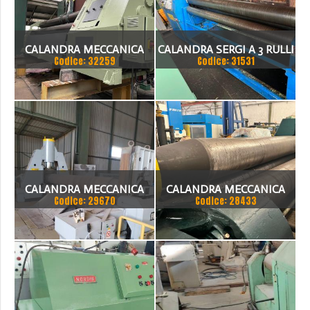
CALANDRA MECCANICA
CALANDRA SERGI A 3 RULLI
Codice: 32259
Codice: 31531
4000 X 10MM
DA2000X4 CIRCA
MECCANICA
CALANDRA MECCANICA
CALANDRA MECCANICA
Codice: 29670
Codice: 28433
FRORIEP 4000X40 A 3
MARIANI L=2500MM X
RULLI E RULLO SPECIALE
22MM
PESO CIRCA 85 TON