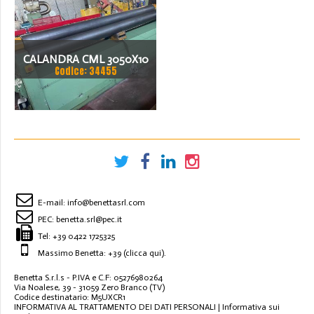
CALANDRA CML 3050X10
Codice: 34455
E-mail:
info@benettasrl.com
PEC:
benetta.srl@pec.it
Tel:
+39 0422 1725325
Massimo Benetta: +39
(clicca qui)
.
Benetta S.r.l.s - P.IVA e C.F: 05276980264
Via Noalese, 39 - 31059 Zero Branco (TV)
Codice destinatario: M5UXCR1
INFORMATIVA AL TRATTAMENTO DEI DATI PERSONALI
|
Informativa sui