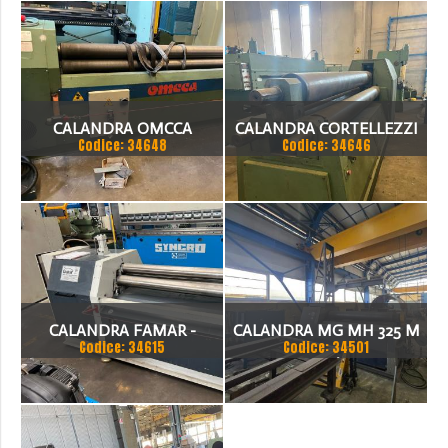
CALANDRA OMCCA
CALANDRA CORTELLEZZI
Codice: 34648
Codice: 34646
TRE RULLI
CALANDRA FAMAR -
CALANDRA MG MH 325 M
Codice: 34615
Codice: 34501
SYNCRO
3000X20/25MM