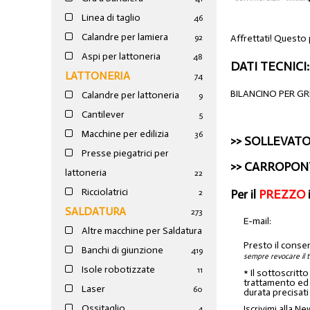
Linea di taglio
46
Calandre per lamiera
Affrettati! Questo
92
Aspi per lattoneria
48
DATI TECNICI:
LATTONERIA
74
BILANCINO PER G
Calandre per lattoneria
9
Cantilever
5
Macchine per edilizia
36
>>
SOLLEVATO
Presse piegatrici per
>>
CARROPON
lattoneria
22
Ricciolatrici
Per il
PREZZO
2
SALDATURA
273
E-mail:
Altre macchine per Saldatura
Presto il conse
Banchi di giunzione
4
19
sempre revocare il 
Isole robotizzate
11
* Il sottoscritt
trattamento ed a
Laser
60
durata precisati
Ossitaglio
Iscrivimi alla Ne
4