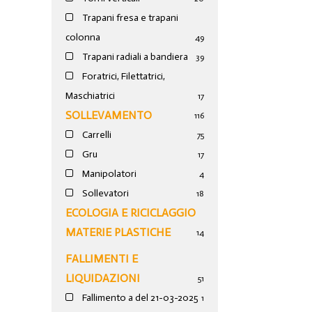
Trapani fresa e trapani
colonna
49
Trapani radiali a bandiera
39
Foratrici, Filettatrici,
Maschiatrici
17
SOLLEVAMENTO
116
Carrelli
75
Gru
17
Manipolatori
4
Sollevatori
18
ECOLOGIA E RICICLAGGIO
MATERIE PLASTICHE
14
FALLIMENTI E
LIQUIDAZIONI
51
Fallimento a del 21-03-2025
1