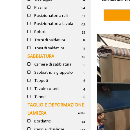
Plasma
54
Posizionatori a rulli
17
Posizionatori a tavola
43
Robot
35
Torni di saldatura
8
Travi di saldatura
15
SABBIATURA
45
Camere di sabbiatura
15
Sabbiatrici a grappolo
5
Tappeti
6
Tavole rotanti
4
Tunnel
6
TAGLIO E DEFORMAZIONE
LAMIERA
1086
Bordatrici
34
Cesoie idrauliche
124