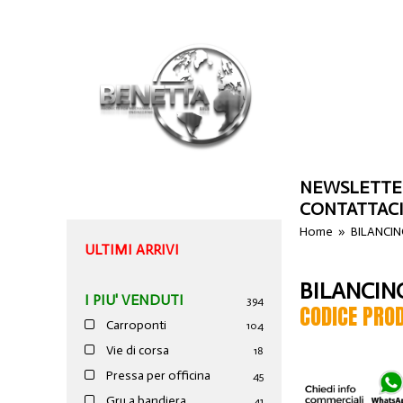
NEWSLETTE
CONTATTAC
Home
»
BILANCI
ULTIMI ARRIVI
BILANCIN
I PIU' VENDUTI
394
CODICE PRO
Carroponti
104
Vie di corsa
18
Pressa per officina
45
Gru a bandiera
41