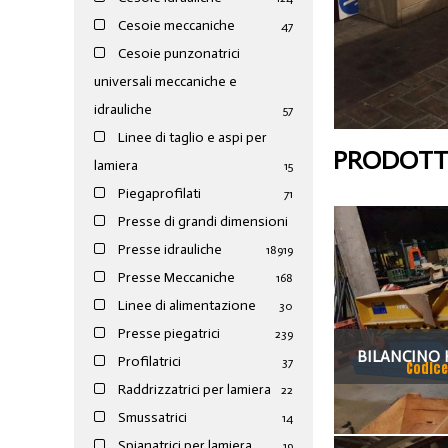
Cesoie meccaniche
47
Cesoie punzonatrici
universali meccaniche e
idrauliche
57
Linee di taglio e aspi per
PRODOTTI
lamiera
15
Piegaprofilati
71
Presse di grandi dimensioni
Presse idrauliche
189
19
Presse Meccaniche
168
Linee di alimentazione
30
Presse piegatrici
239
BILANCINO 
Profilatrici
37
Codice
Raddrizzatrici per lamiera
22
Smussatrici
14
Spianatrici per lamiera
19