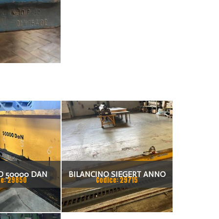
O 50000 DAN
BILANCINO SIEGERT ANNO
e: 29850
Codice: 29715
2010 PORTATA 2500 KG