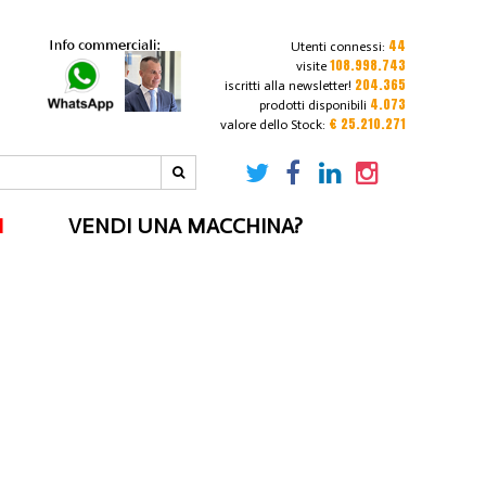
44
Utenti connessi:
108.998.743
visite
204.365
iscritti alla newsletter!
4.073
prodotti disponibili
€ 25.210.271
valore dello Stock:
I
VENDI UNA MACCHINA?