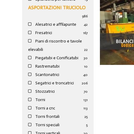
ASPORTAZIONI TRUCIOLO
986
Alesatrici e affilapunte
42
Fresatrici
167
BILANCI
Piani di riscontro e tavole
Codice
elevabili
22
Piegatubi e Conificatubi
30
Rastrematubi
10
Scantonatrici
40
Segatrici e troncatrici
206
Stozzatrici
70
Torni
131
Torni a cnc
113
Torni frontali
25
Torni speciali
5
Torni verticali
20