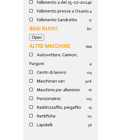
Fallimento a del 25-07-2024
6
Fallimento presse a Osasio
4
Fallimento Sandretto
17
BENI NUOVI
80
ALTRE MACCHINE
994
Autovetture, Camion,
Furgoni
4
Centri di lavoro
114
Macchinari vari
508
Macchine per alluminio
16
Punzonatrici
105
Raddrizzafilo, piegafilo
19
Rettifiche
117
Lapidelli
36