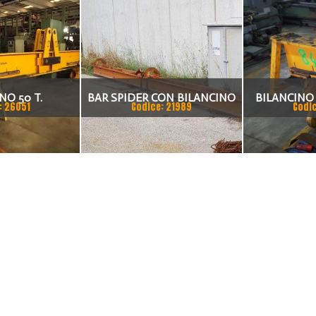
NO 50 T.
BAR SPIDER CON BILANCINO
BILANCINO
: 26051
Codice: 21989
Codi
2007 R