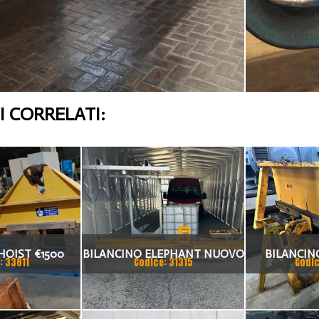
 CORRELATI:
HOIST €1500
BILANCINO ELEPHANT NUOVO
BILANCIN
: 33811
Codice: 31315
Codic
PORTATA 2000 KG