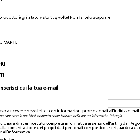
 prodotto è già stato visto 874 volte! Non fartelo scappare!
RU MARTE
RI
TI
inserisci qui la tua e-mail
nso a ricevere newsletter con informazioni promozionali all'indirizzo mai
:
tuo consenso in qualsiasi momento come indicato nella nostra informativa Privacy)
o dichiara di aver ricevuto completa informativa ai sensi dell'art. 13 del 
lla comunicazione dei propri dati personali con particolare riguardo a quelli c
 nell'informativa.
wsletter: