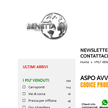
NEWSLETTE
CONTATTAC
Home
»
I PIU' VE
ULTIMI ARRIVI
ASPO AVV
I PIU' VENDUTI
394
CODICE PRO
Carroponti
104
Vie di corsa
18
Pressa per officina
45
Gru a bandiera
41