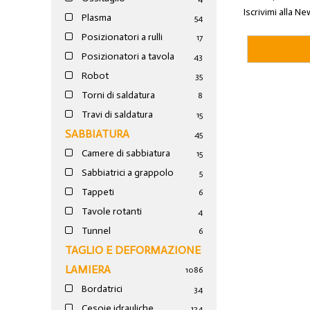
Iscrivimi alla Ne
Plasma
54
Posizionatori a rulli
17
Posizionatori a tavola
43
Robot
35
Torni di saldatura
8
Travi di saldatura
15
SABBIATURA
45
Camere di sabbiatura
15
Sabbiatrici a grappolo
5
Tappeti
6
Tavole rotanti
4
Tunnel
6
TAGLIO E DEFORMAZIONE
LAMIERA
1086
Bordatrici
34
Cesoie idrauliche
124