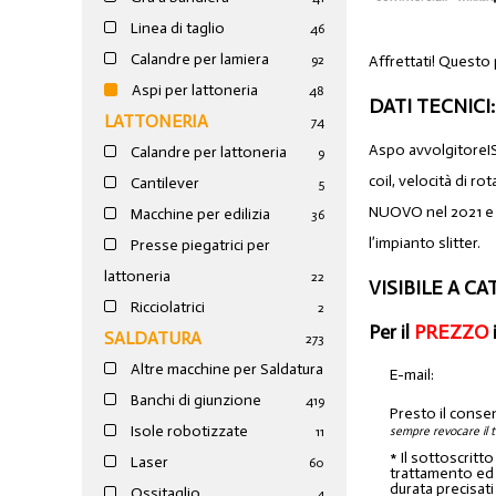
Linea di taglio
46
Calandre per lamiera
Affrettati! Questo
92
Aspi per lattoneria
48
DATI TECNICI:
LATTONERIA
74
Aspo avvolgitoreIS
Calandre per lattoneria
9
coil, velocità di r
Cantilever
5
NUOVO nel 2021 e u
Macchine per edilizia
36
l’impianto slitter.
Presse piegatrici per
lattoneria
22
VISIBILE A CA
Ricciolatrici
2
Per il
PREZZO
SALDATURA
273
Altre macchine per Saldatura
E-mail:
Banchi di giunzione
4
19
Presto il conse
Isole robotizzate
sempre revocare il 
11
* Il sottoscritt
Laser
60
trattamento ed a
durata precisati
Ossitaglio
4