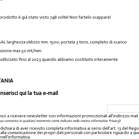
 prodotto è già stato visto 748 volte! Non fartelo scappare!
AL larghezza utilizzo mm. 1500, portata 3 tons, completo di scarico
otazione max 50 mt/min.
tilizzato fino al 2023 quando abbiamo sostituito interamente
TANIA
inserisci qui la tua e-mail
nso a ricevere newsletter con informazioni promozionali all'indirizzo mai
:
tuo consenso in qualsiasi momento come indicato nella nostra informativa Privacy)
o dichiara di aver ricevuto completa informativa ai sensi dell'art. 13 del 
lla comunicazione dei propri dati personali con particolare riguardo a quelli c
 nell'informativa.