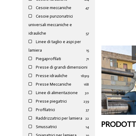
Cesoie meccaniche
47
Cesoie punzonatrici
universali meccaniche e
idrauliche
57
Linee di taglio e aspi per
lamiera
15
Piegaprofilati
71
Presse di grandi dimensioni
Presse idrauliche
189
19
Presse Meccaniche
168
Linee di alimentazione
30
Presse piegatrici
239
Profilatrici
37
Raddrizzatrici per lamiera
22
PRODOTTI
Smussatrici
14
Spianatrici per lamiera
19