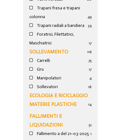
Trapani fresa e trapani
colonna
49
Trapani radiali a bandiera
39
Foratrici, Filettatrici,
Maschiatrici
17
SOLLEVAMENTO
116
Carrelli
75
Gru
17
Manipolatori
4
Sollevatori
18
ECOLOGIA E RICICLAGGIO
MATERIE PLASTICHE
14
FALLIMENTI E
LIQUIDAZIONI
51
Fallimento a del 21-03-2025
1