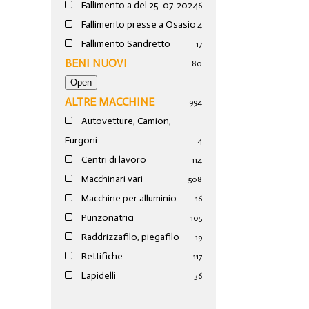
Fallimento a del 25-07-2024
6
Fallimento presse a Osasio
4
Fallimento Sandretto
17
BENI NUOVI
80
ALTRE MACCHINE
994
Autovetture, Camion,
Furgoni
4
Centri di lavoro
114
Macchinari vari
508
Macchine per alluminio
16
Punzonatrici
105
Raddrizzafilo, piegafilo
19
Rettifiche
117
Lapidelli
36