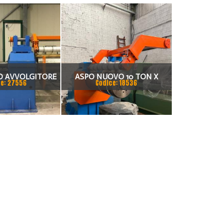
O AVVOLGITORE
ASPO NUOVO 10 TON X
e: 27556
Codice: 18536
 TAGLIO 1250X1,5
1350MM NUOVO
-8T
AVVOLGITORE