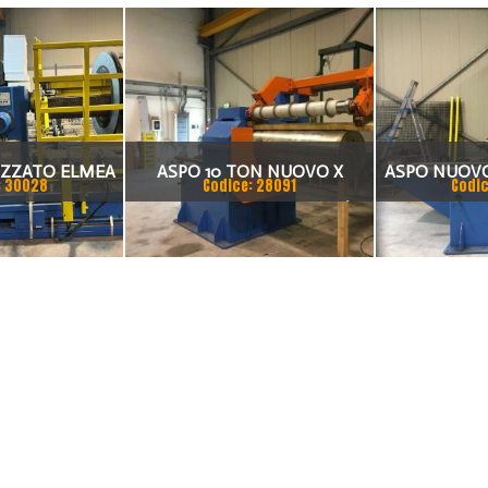
ZZATO ELMEA
ASPO 10 TON NUOVO X
ASPO NUOV
: 30028
Codice: 28091
Codic
GITORE
1350MM AVVOLGITORE /
PER LINEA DI
DECOILER 10 TON X 1350 MM