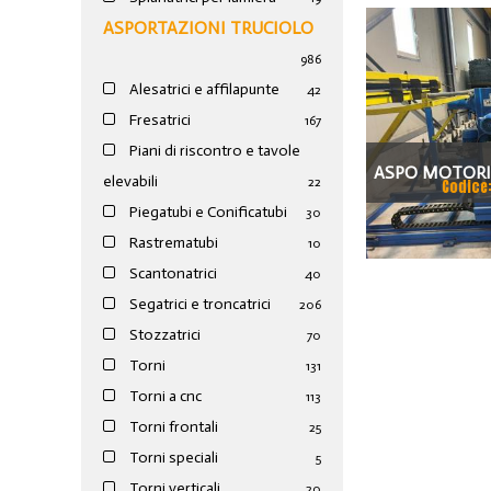
ASPORTAZIONI TRUCIOLO
986
Alesatrici e affilapunte
42
Fresatrici
167
Piani di riscontro e tavole
ASPO MOTORI
elevabili
22
Codice
AVVOL
Piegatubi e Conificatubi
30
Rastrematubi
10
Scantonatrici
40
Segatrici e troncatrici
206
Stozzatrici
70
Torni
131
Torni a cnc
113
Torni frontali
25
Torni speciali
5
Torni verticali
20