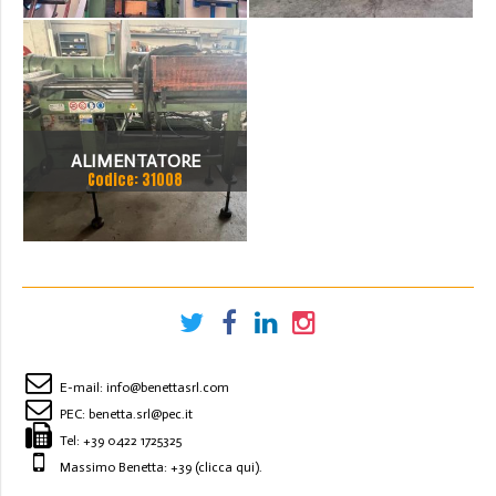
ALIMENTATORE E ASPO
ALIMENTATORE
Codice: 31008
PNEUMATICO IRON ANNO
2002
E-mail:
info@benettasrl.com
PEC:
benetta.srl@pec.it
Tel:
+39 0422 1725325
Massimo Benetta: +39
(clicca qui)
.