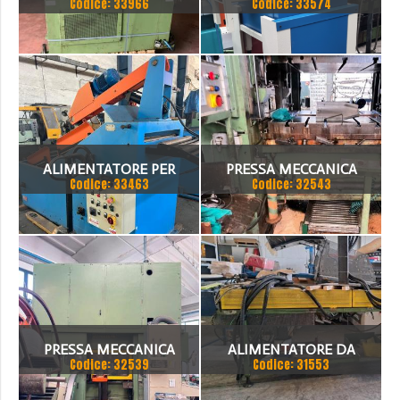
Codice: 33966
Codice: 33574
100
ELETTRONICO ELMEA 400
X 3 MM
ALIMENTATORE PER
PRESSA MECCANICA
Codice: 33463
Codice: 32543
PRESSA IRON CM 55
MANZONI 125 TON CON
ALIMENTATORE E ASPO
PRESSA MECCANICA
ALIMENTATORE DA
Codice: 32539
Codice: 31553
INVERNIZZI 120 TON CON
500MM