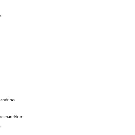
e
andrino
one mandrino
.