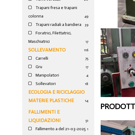
Trapani fresa e trapani
colonna
49
Trapani radiali a bandiera
39
Foratrici, Filettatrici,
Maschiatrici
17
SOLLEVAMENTO
116
Carrelli
75
Gru
17
Manipolatori
4
Sollevatori
18
ECOLOGIA E RICICLAGGIO
MATERIE PLASTICHE
14
PRODOTTI
FALLIMENTI E
LIQUIDAZIONI
51
Fallimento a del 21-03-2025
1