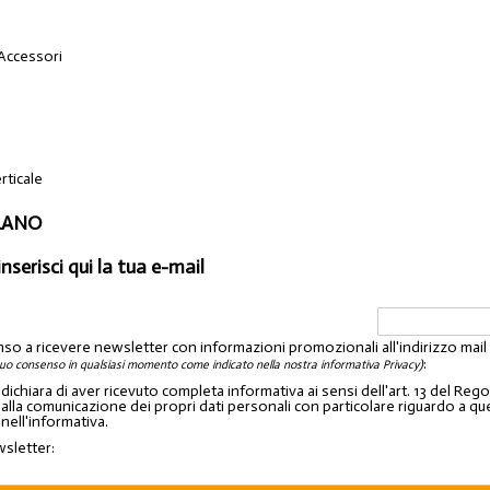
 Accessori
rticale
ILANO
inserisci qui la tua e-mail
nso a ricevere newsletter con informazioni promozionali all'indirizzo mai
:
tuo consenso in qualsiasi momento come indicato nella nostra informativa Privacy)
o dichiara di aver ricevuto completa informativa ai sensi dell'art. 13 del 
lla comunicazione dei propri dati personali con particolare riguardo a quelli c
 nell'informativa.
wsletter: