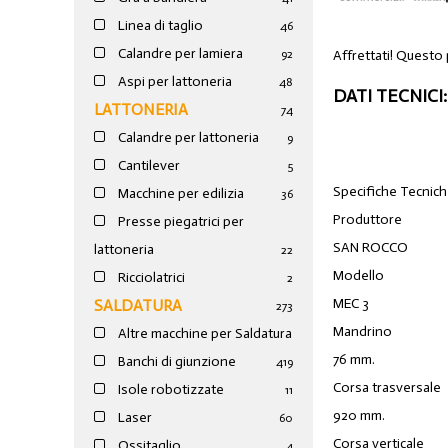
Linea di taglio
46
Calandre per lamiera
Affrettati! Questo
92
Aspi per lattoneria
48
DATI TECNICI:
LATTONERIA
74
Calandre per lattoneria
9
Cantilever
5
Specifiche Tecnic
Macchine per edilizia
36
Produttore
Presse piegatrici per
SAN ROCCO
lattoneria
22
Modello
Ricciolatrici
2
MEC 3
SALDATURA
273
Mandrino
Altre macchine per Saldatura
76 mm.
Banchi di giunzione
4
19
Corsa trasversale
Isole robotizzate
11
920 mm.
Laser
60
Corsa verticale
Ossitaglio
4