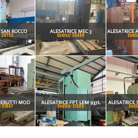
 SAN ROCCO
ALESATRICE MEC 3
ALESATRICE 
: 34752
Codice: 34488
Codic
A CNC
CERUTTI MOD
ALESATRICE FPT LEM 937L
ALESATRICE
: 31847
Codice: 31364
Codi
 75