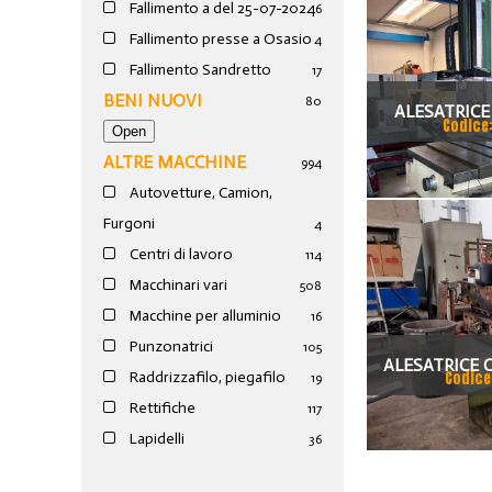
Fallimento a del 25-07-2024
6
Fallimento presse a Osasio
4
Fallimento Sandretto
17
BENI NUOVI
80
ALESATRICE
Codice
ALTRE MACCHINE
994
Autovetture, Camion,
Furgoni
4
Centri di lavoro
114
Macchinari vari
508
Macchine per alluminio
16
Punzonatrici
105
ALESATRICE 
Codice
Raddrizzafilo, piegafilo
19
ABC
Rettifiche
117
Lapidelli
36