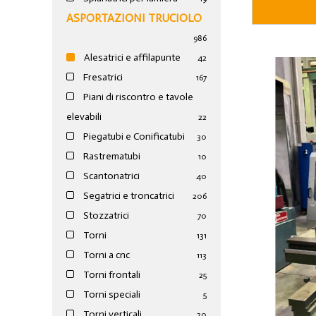
ASPORTAZIONI TRUCIOLO
986
Alesatrici e affilapunte
42
Fresatrici
167
Piani di riscontro e tavole
elevabili
22
Piegatubi e Conificatubi
30
Rastrematubi
10
Scantonatrici
40
Segatrici e troncatrici
206
Stozzatrici
70
Torni
131
Torni a cnc
113
Torni frontali
25
Torni speciali
5
Torni verticali
20