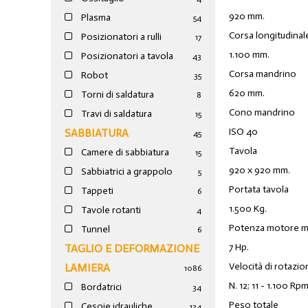
920 mm.
Plasma
54
Corsa longitudinal
Posizionatori a rulli
17
1.100 mm.
Posizionatori a tavola
43
Corsa mandrino
Robot
35
620 mm.
Torni di saldatura
8
Cono mandrino
Travi di saldatura
15
ISO 40
SABBIATURA
45
Tavola
Camere di sabbiatura
15
920 x 920 mm.
Sabbiatrici a grappolo
5
Portata tavola
Tappeti
6
1.500 Kg.
Tavole rotanti
4
Potenza motore m
Tunnel
6
7 Hp.
TAGLIO E DEFORMAZIONE
Velocità di rotazi
LAMIERA
1086
N. 12; 11 - 1.100 Rpm
Bordatrici
34
Peso totale
Cesoie idrauliche
124