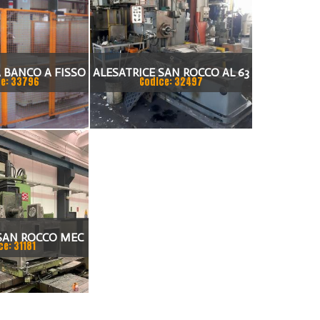
A BANCO A FISSO
ALESATRICE SAN ROCCO AL 63
e: 33796
Codice: 32497
 ECS 2401
 SAN ROCCO MEC
ce: 31181
80 B