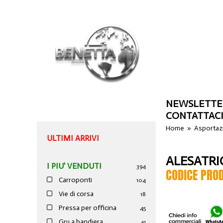
NEWSLETTE
CONTATTAC
Home
»
Asportazi
ULTIMI ARRIVI
ALESATRI
I PIU' VENDUTI
394
CODICE PRO
Carroponti
104
Vie di corsa
18
Pressa per officina
45
Gru a bandiera
41