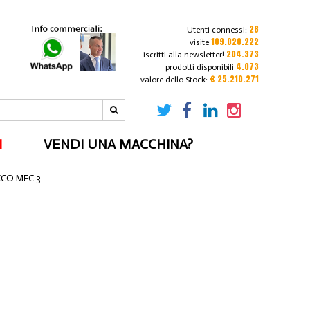
28
Utenti connessi:
109.020.222
visite
204.373
iscritti alla newsletter!
4.073
prodotti disponibili
€ 25.210.271
valore dello Stock:
I
VENDI UNA MACCHINA?
CCO MEC 3