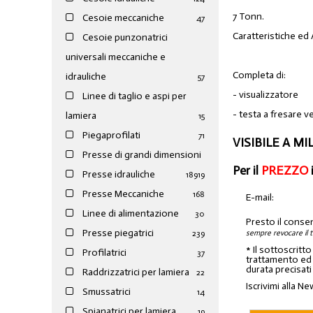
7 Tonn.
Cesoie meccaniche
47
Caratteristiche ed
Cesoie punzonatrici
universali meccaniche e
Completa di:
idrauliche
57
- visualizzatore
Linee di taglio e aspi per
- testa a fresare ve
lamiera
15
Piegaprofilati
71
VISIBILE A M
Presse di grandi dimensioni
Per il
PREZZO
Presse idrauliche
189
19
Presse Meccaniche
168
E-mail:
Linee di alimentazione
30
Presto il conse
Presse piegatrici
sempre revocare il 
239
* Il sottoscritt
Profilatrici
37
trattamento ed a
durata precisati
Raddrizzatrici per lamiera
22
Iscrivimi alla Ne
Smussatrici
14
Spianatrici per lamiera
19