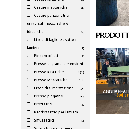
Cesoie meccaniche
47
Cesoie punzonatrici
universali meccaniche e
idrauliche
57
PRODOTTI
Linee di taglio e aspi per
lamiera
15
Piegaprofilati
71
Presse di grandi dimensioni
Presse idrauliche
189
19
Presse Meccaniche
168
Linee di alimentazione
30
AGGRAFFATR
Codice
Presse piegatrici
239
DIAMETRO 1
Profilatrici
37
0.
Raddrizzatrici per lamiera
22
Smussatrici
14
Spianatrici per lamiera
19