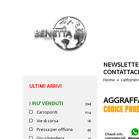
NEWSLETTE
CONTATTAC
Home
»
Lattoner
ULTIMI ARRIVI
AGGRAFFA
I PIU' VENDUTI
394
CODICE PRO
Carroponti
104
Vie di corsa
18
Pressa per officina
45
Gru a bandiera
41