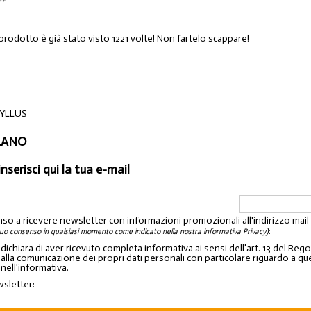
prodotto è già stato visto 1221 volte! Non fartelo scappare!
HYLLUS
ILANO
inserisci qui la tua e-mail
nso a ricevere newsletter con informazioni promozionali all'indirizzo mai
:
tuo consenso in qualsiasi momento come indicato nella nostra informativa Privacy)
o dichiara di aver ricevuto completa informativa ai sensi dell'art. 13 del 
lla comunicazione dei propri dati personali con particolare riguardo a quelli c
 nell'informativa.
wsletter: