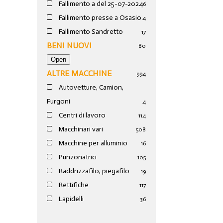
Fallimento a del 25-07-2024
6
Fallimento presse a Osasio
4
Fallimento Sandretto
17
BENI NUOVI
80
ALTRE MACCHINE
994
Autovetture, Camion,
Furgoni
4
Centri di lavoro
114
Macchinari vari
508
Macchine per alluminio
16
Punzonatrici
105
Raddrizzafilo, piegafilo
19
Rettifiche
117
Lapidelli
36