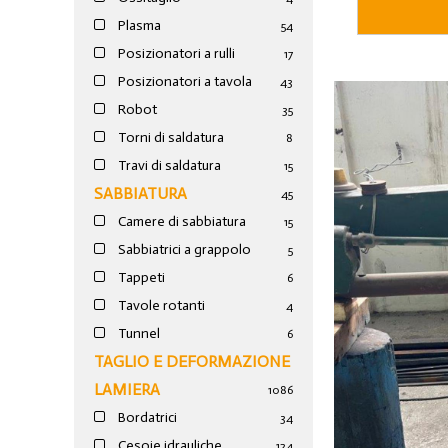
Plasma
54
Posizionatori a rulli
17
Posizionatori a tavola
43
Robot
35
Torni di saldatura
8
Travi di saldatura
15
SABBIATURA
45
Camere di sabbiatura
15
Sabbiatrici a grappolo
5
Tappeti
6
Tavole rotanti
4
Tunnel
6
TAGLIO E DEFORMAZIONE
LAMIERA
1086
Bordatrici
34
Cesoie idrauliche
124