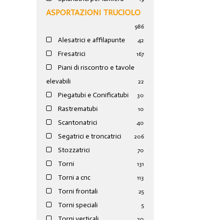
ASPORTAZIONI TRUCIOLO
986
Alesatrici e affilapunte
42
Fresatrici
167
Piani di riscontro e tavole
elevabili
22
Piegatubi e Conificatubi
30
Rastrematubi
10
Scantonatrici
40
Segatrici e troncatrici
206
Stozzatrici
70
Torni
131
Torni a cnc
113
Torni frontali
25
Torni speciali
5
Torni verticali
20