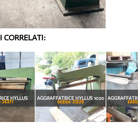
 CORRELATI:
ICE HYLLUS
AGGRAFFATRICE HYLLUS 1020
AGGRAFFATRI
: 34371
Codice: 31520
Codic
10MM 2020 X
X 1 MM ANNO 2001
X
8MM