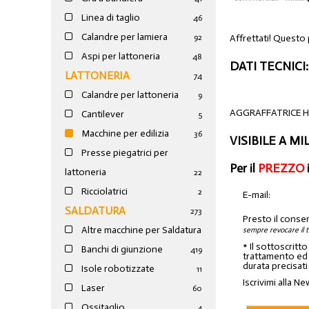
Linea di taglio
46
Calandre per lamiera
Affrettati! Questo 
92
Aspi per lattoneria
48
DATI TECNICI:
LATTONERIA
74
Calandre per lattoneria
9
AGGRAFFATRICE 
Cantilever
5
Macchine per edilizia
36
VISIBILE A M
Presse piegatrici per
Per il
PREZZO
lattoneria
22
Ricciolatrici
2
E-mail:
SALDATURA
273
Presto il conse
Altre macchine per Saldatura
sempre revocare il 
* Il sottoscritt
Banchi di giunzione
4
19
trattamento ed a
durata precisati
Isole robotizzate
11
Iscrivimi alla Ne
Laser
60
Ossitaglio
4