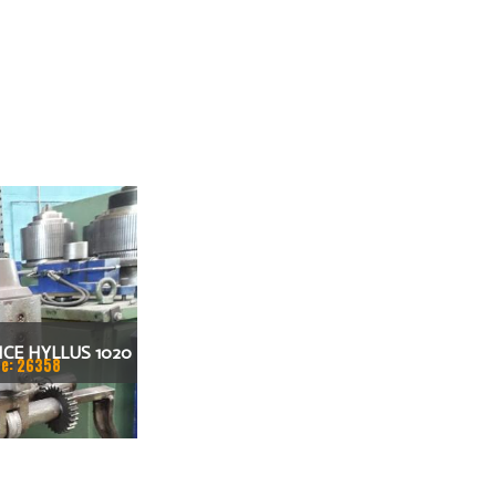
CE HYLLUS 1020
e: 26358
 1MM