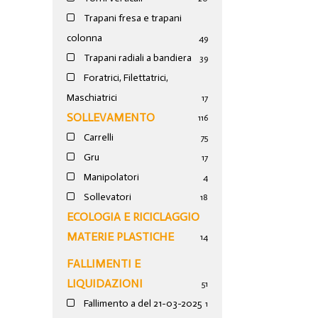
Trapani fresa e trapani
colonna
49
Trapani radiali a bandiera
39
Foratrici, Filettatrici,
Maschiatrici
17
SOLLEVAMENTO
116
Carrelli
75
Gru
17
Manipolatori
4
Sollevatori
18
ECOLOGIA E RICICLAGGIO
MATERIE PLASTICHE
14
FALLIMENTI E
LIQUIDAZIONI
51
Fallimento a del 21-03-2025
1